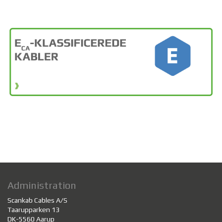
Administration
Scankab Cables A/S
Taarupparken 13
DK-5560 Aarup