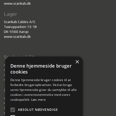
www.scankab.dk
Lager
Scankab Cables A/S
Taarupparken 13-18
DK-5560 Aarup
www.scankab.dk
Sustainability
×
Denne hjemmeside bruger
›
Bæredygtighed
›
Kabler til bæredygtigt byggeri
cookies
›
Genanvendelse af tromler
›
Ansvarlige fabrikker
Denne hjemmeside bruger cookies til at
forbedre brugeroplevelsen. Ved at bruge
Genveje
vores hjemmeside giver du samtykke til alle
cookies i overensstemmelse med vores
›
Føringsveje
cookiepolitik.
Læs mere
›
Book tromleafhentning
›
Downloads
ABSOLUT NØDVENDIGE
›
Privatlivspolitik