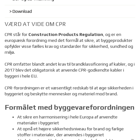
Download
VÆRD AT VIDE OM CPR
CPR står for
Construction Products Regulation
, og er en
europæisk forordning med det formål at sikre, at byggeprodukter
opfylder visse fælles krav og standarder for sikkerhed, sundhed og
miljø.
CPR omfatter blandt andet krav til brandklassificering af kabler, og i
2017 blev det obligatorisk at anvende CPR-godkendte kabler i
byggeri i hele EU.
CPR-forordningen er et væsentligt redskab til at øge sikkerheden i
byggeriet og beskytte mennesker og materiel mod brand.
Formålet med byggevareforordningen
At sikre en harmonisering i hele Europa af anvendte
materialer i byggeriet
At opnå et højere sikkerhedsniveau for brand og farlige
stoffer i materialer, der anvendes i byggeriet