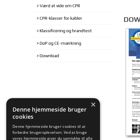
Værd at vide om CPR
DOW
CPR-klasser for kabler
Klassificering og brandtest
DoP og CE-mærkning
Download
×
Denne hjemmeside bruger
cookies
Denne hjemmeside bruger cookies til at
forbedre brugeroplevelsen. Ved at bruge
vores hjemmeside giver du samtykke til alle