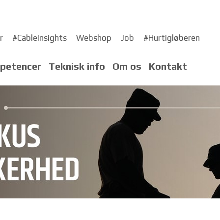
r
#CableInsights
Webshop
Job
#Hurtigløberen
petencer
Teknisk info
Om os
Kontakt