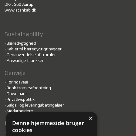
DK-5560 Aarup
www.scankab.dk
Sustainability
›
Bæredygtighed
›
Kabler til bæredygtigt byggeri
›
Genanvendelse af tromler
›
Ansvarlige fabrikker
Genveje
›
Føringsveje
›
Book tromleafhentning
›
Downloads
›
Privatlivspolitik
›
Salgs- og leveringsbetingelser
›
Medarbejdere
×
Denne hjemmeside bruger
Følg med
cookies
›
Nyheder