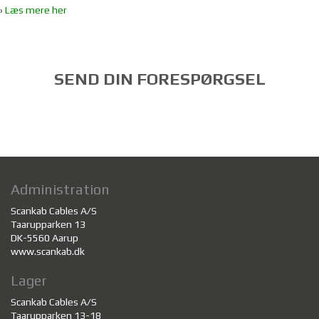
›
Læs mere her
SEND DIN FORESPØRGSEL
Administration
Scankab Cables A/S
Taarupparken 13
DK-5560 Aarup
www.scankab.dk
Lager
Scankab Cables A/S
Taarupparken 13-18