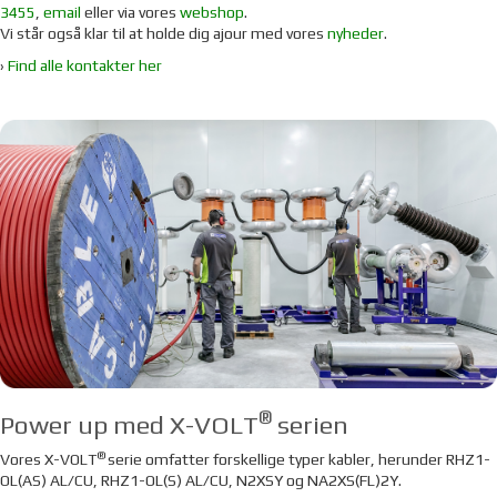
3455
,
email
eller via vores
webshop
.
Vi står også klar til at holde dig ajour med vores
nyheder
.
›
Find alle kontakter her
®
Power up med X-VOLT
serien
®
Vores X-VOLT
serie
omfatter forskellige typer kabler, herunder RHZ1-
OL(AS) AL/CU, RHZ1-OL(S) AL/CU, N2XSY og NA2XS(FL)2Y.