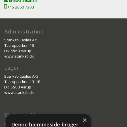
kek@scankab.dk
+45 2069 7203
Administration
Scankab Cables A/S
Taarupparken 13
DK-5560 Aarup
www.scankab.dk
Lager
Scankab Cables A/S
Taarupparken 13-18
DK-5560 Aarup
www.scankab.dk
Sustainability
×
›
Bæredygtighed
Denne hjemmeside bruger