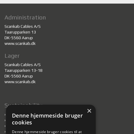
Administration
Scankab Cables A/S
Taarupparken 13
DK-5560 Aarup
www.scankab.dk
Lager
Scankab Cables A/S
Taarupparken 13-18
DK-5560 Aarup
www.scankab.dk
Sustainability
×
›
Bæredygtighed
Denne hjemmeside bruger
›
Kabler til bæredygtigt byggeri
cookies
›
Genanvendelse af tromler
›
Ansvarlige fabrikker
Denne hjemmeside bruger cookies til at