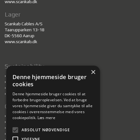
www.scankab.dk
Lager
Scankab Cables A/S
Taarupparken 13-18
DK-5560 Aarup
www.scankab.dk
Sustainability
×
›
Bæredygtighed
Denne hjemmeside bruger
›
Kabler til bæredygtigt byggeri
cookies
›
Genanvendelse af tromler
›
Ansvarlige fabrikker
Denne hjemmeside bruger cookies til at
forbedre brugeroplevelsen. Ved at bruge
Genveje
vores hjemmeside giver du samtykke til alle
cookies i overensstemmelse med vores
›
Føringsveje
cookiepolitik.
Læs mere
›
Book tromleafhentning
›
Downloads
ABSOLUT NØDVENDIGE
›
Privatlivspolitik
YDEEVNE
›
Salgs- og leveringsbetingelser