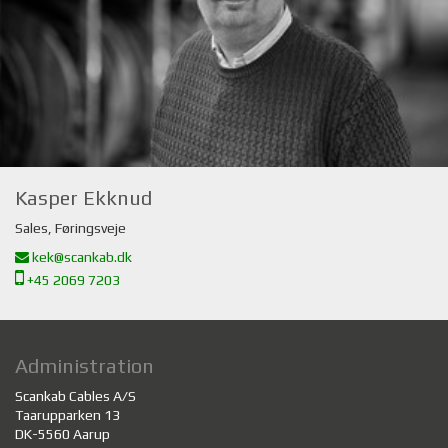
Kasper Ekknud
Sales, Føringsveje
kek@scankab.dk
+45 2069 7203
Administration
Scankab Cables A/S
Taarupparken 13
DK-5560 Aarup