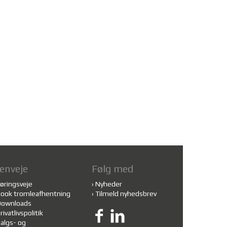
enveje
Følg med
øringsveje
›
Nyheder
ook tromleafhentning
›
Tilmeld nyhedsbrev
Downloads
rivatlivspolitik
algs- og