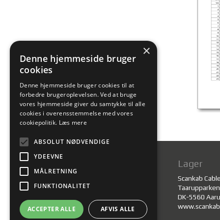
×
Denne hjemmeside bruger
cookies
Denne hjemmeside bruger cookies til at
forbedre brugeroplevelsen. Ved at bruge
vores hjemmeside giver du samtykke til alle
cookies i overensstemmelse med vores
cookiepolitik.
Læs mere
ABSOLUT NØDVENDIGE
YDEEVNE
Administration
Lager
MÅLRETNING
Scankab Cables A/S
Scankab Cabl
FUNKTIONALITET
Taarupparken 13
Taarupparken
DK-5560 Aarup
DK-5560 Aar
www.scankab.dk
www.scankab
ACCEPTER ALLE
AFVIS ALLE