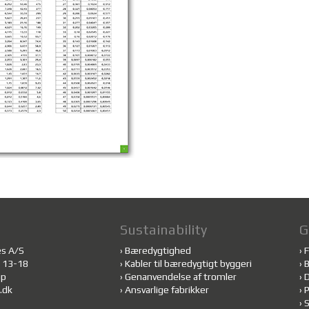
Sustainability
G
es A/S
›
Bæredygtighed
›
F
 13-18
›
Kabler til bæredygtigt byggeri
›
B
up
›
Genanvendelse af tromler
›
.dk
›
Ansvarlige fabrikker
›
P
›
S