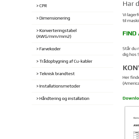
Har 
CPR
Vi lager
Dimensionering
til mask
Konverteringstabel
FIND
(AWG/mm/mm2)
Står du 
Farvekoder
dig hos 
Trådopbygning af Cu-kabler
KON
Teknisk brandtest
Her find
(Americ
Installationsmetoder
Downloa
Håndtering og installation