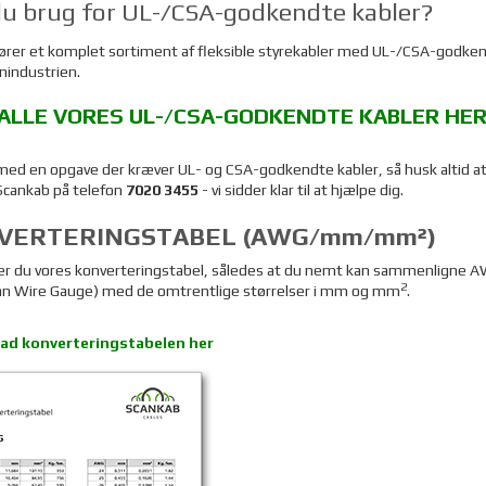
du brug for UL-/CSA-godkendte kabler?
fører et komplet sortiment af fleksible styrekabler med UL-/CSA-godke
inindustrien.
 ALLE VORES UL-/CSA-GODKENDTE KABLER HE
med en opgave der kræver UL- og CSA-godkendte kabler, så husk altid at
Scankab på telefon
7020 3455
- vi sidder klar til at hjælpe dig.
VERTERINGSTABEL (AWG/mm/mm²)
er du vores konverteringstabel, således at du nemt kan sammenligne 
2
an Wire Gauge) med de omtrentlige størrelser i mm og mm
.
d konverteringstabelen her