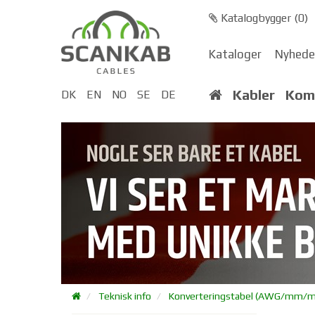
Katalogbygger (
0
)
Kataloger
Nyhede
Kabler
Kom
DK
EN
NO
SE
DE
Teknisk info
Konverteringstabel (AWG/mm/