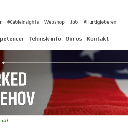
r
#CableInsights
Webshop
Job
#Hurtigløberen
petencer
Teknisk info
Om os
Kontakt
mm2)