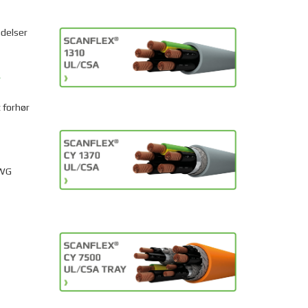
ndelser
R
 forhør
AWG