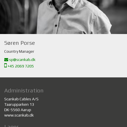
Søren Porse
Country Manager
sp@scankab.dk
+45 2069 7205
Administration
Scankab Cables A/S
Taarupparken 13
DK-5560 Aarup
www.scankab.dk
Lager