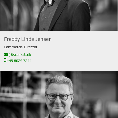
Freddy Linde Jensen
Commercial Director
fj@scankab.dk
+45 6029 7211