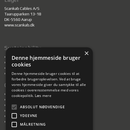
Scankab Cables A/S
Taarupparken 13-18
DK-5560 Aarup
www.scankab.dk
Sustainability
×
Denne hjemmeside bruger
›
Bæredygtighed
›
Kabler til bæredygtigt byggeri
cookies
›
Genanvendelse af tromler
›
Ansvarlige fabrikker
Denne hjemmeside bruger cookies til at
forbedre brugeroplevelsen. Ved at bruge
Genveje
vores hjemmeside giver du samtykke til alle
cookies i overensstemmelse med vores
›
Føringsveje
cookiepolitik.
Læs mere
›
Book tromleafhentning
›
Downloads
ABSOLUT NØDVENDIGE
›
Privatlivspolitik
YDEEVNE
›
Salgs- og leveringsbetingelser
›
Medarbejdere
MÅLRETNING