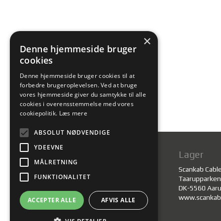
×
Denne hjemmeside bruger
cookies
Denne hjemmeside bruger cookies til at
forbedre brugeroplevelsen. Ved at bruge
vores hjemmeside giver du samtykke til alle
cookies i overensstemmelse med vores
cookiepolitik.
Læs mere
ABSOLUT NØDVENDIGE
YDEEVNE
Administration
Lager
MÅLRETNING
Scankab Cables A/S
Scankab Cabl
FUNKTIONALITET
Taarupparken 13
Taarupparken
DK-5560 Aarup
DK-5560 Aar
www.scankab.dk
www.scankab
ACCEPTER ALLE
AFVIS ALLE