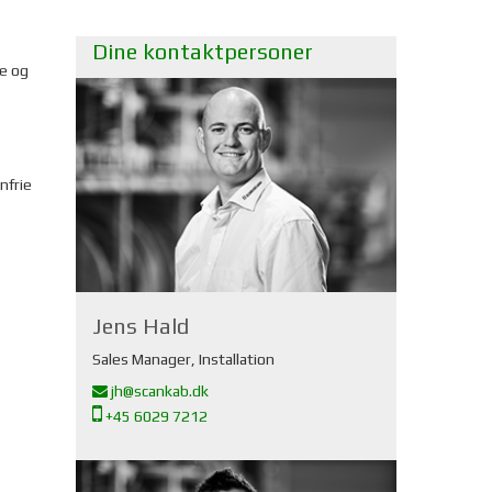
Dine kontaktpersoner
e og
nfrie
Jens Hald
Sales Manager, Installation
jh@scankab.dk
+45 6029 7212