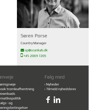
Søren Porse
Country Manager
sp@scankab.dk
+45 2069 7205
enveje
Følg med
øringsveje
›
Nyheder
ook tromleafhentning
›
Tilmeld nyhedsbrev
Downloads
rivatlivspolitik
algs- og
veringsbetingelser