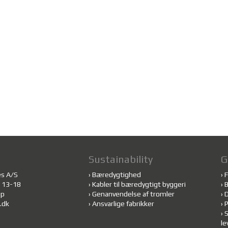
Sustainability
G
es A/S
›
Bæredygtighed
›
F
 13-18
›
Kabler til bæredygtigt byggeri
›
B
up
›
Genanvendelse af tromler
›
.dk
›
Ansvarlige fabrikker
›
P
›
S
le