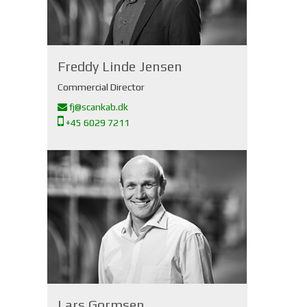
Freddy Linde Jensen
Commercial Director
fj@scankab.dk
+45 6029 7211
Lars Gormsen