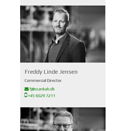
Freddy Linde Jensen
Commercial Director
fj@scankab.dk
+45 6029 7211