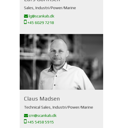
Sales, Industri/Power/Marine
lg@scankab.dk
+45 6029 7218
Claus Madsen
Technical Sales, Industri/Power/Marine
cm@scankab.dk
+45 5458 5915