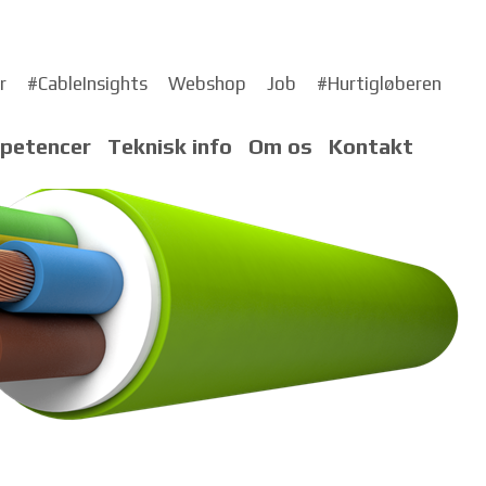
r
#CableInsights
Webshop
Job
#Hurtigløberen
petencer
Teknisk info
Om os
Kontakt