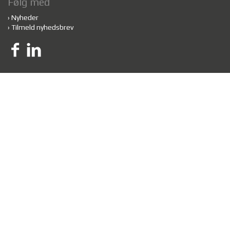
Følg med
›
Nyheder
›
Tilmeld nyhedsbrev