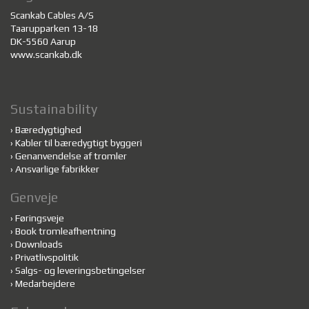
Scankab Cables A/S
Taarupparken 13-18
DK-5560 Aarup
www.scankab.dk
Sustainability
›
Bæredygtighed
›
Kabler til bæredygtigt byggeri
›
Genanvendelse af tromler
›
Ansvarlige fabrikker
Genveje
›
Føringsveje
›
Book tromleafhentning
›
Downloads
›
Privatlivspolitik
›
Salgs- og leveringsbetingelser
›
Medarbejdere