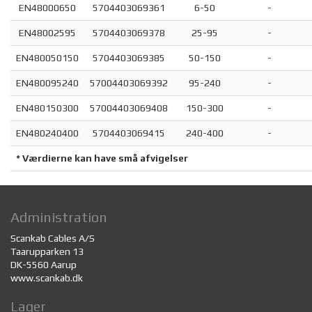
EN48000650
5704403069361
6-50
-
EN48002595
5704403069378
25-95
-
EN480050150
5704403069385
50-150
-
EN480095240
57004403069392
95-240
-
EN480150300
57004403069408
150-300
-
EN480240400
5704403069415
240-400
-
* Værdierne kan have små afvigelser
Administration
Scankab Cables A/S
Taarupparken 13
DK-5560 Aarup
www.scankab.dk
Lager