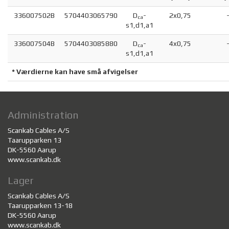
336007502B
5704403065790
D
-
2x0,75
ca
s1,d1,a1
336007504B
5704403085880
D
-
4x0,75
ca
s1,d1,a1
* Værdierne kan have små afvigelser
Administration
Scankab Cables A/S
Taarupparken 13
DK-5560 Aarup
www.scankab.dk
Lager
Scankab Cables A/S
Taarupparken 13-18
DK-5560 Aarup
www.scankab.dk