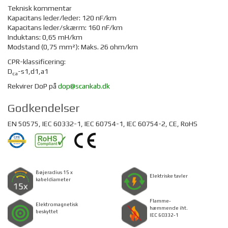
Teknisk kommentar
Kapacitans leder/leder: 120 nF/km
Kapacitans leder/skærm: 160 nF/km
Induktans: 0,65 mH/km
Modstand (0,75 mm²): Maks. 26 ohm/km
CPR-klassificering:
D
-s1,d1,a1
ca
Rekvirer DoP på
dop@scankab.dk
Godkendelser
EN 50575, IEC 60332-1, IEC 60754-1, IEC 60754-2, CE, RoHS
Bøjeradius 15 x
Elektriske tavler
kabeldiameter
Flamme-
Elektromagnetisk
hæmmende iht.
beskyttet
IEC 60332-1