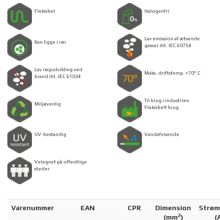
Fleksibel
Halogenfri
Lav emission af ætsende
Kan ligge i rør
gasser iht. IEC 60754
Lav røgudvikling ved
Maks. driftstemp. +70° C
brand iht. IEC 61034
Til brug i industrien
Miljøvenlig
Fleksibelt brug
UV-bestandig
Vandafvisende
Velegnet på offentlige
steder
Varenummer
EAN
CPR
Dimension
Strøm
2
(
mm
)
(