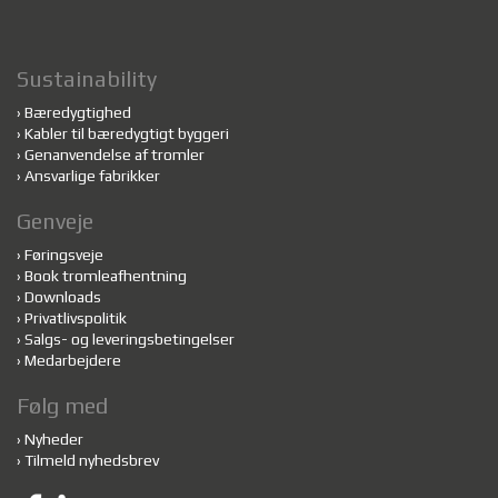
Sustainability
›
Bæredygtighed
›
Kabler til bæredygtigt byggeri
›
Genanvendelse af tromler
›
Ansvarlige fabrikker
Genveje
›
Føringsveje
›
Book tromleafhentning
›
Downloads
›
Privatlivspolitik
›
Salgs- og leveringsbetingelser
›
Medarbejdere
Følg med
›
Nyheder
›
Tilmeld nyhedsbrev