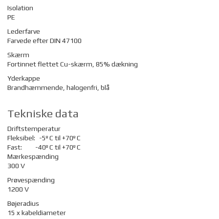
Isolation
PE
Lederfarve
Farvede efter DIN 47100
Skærm
Fortinnet flettet Cu-skærm, 85% dækning
Yderkappe
Brandhæmmende, halogenfri, blå
Tekniske data
Driftstemperatur
Fleksibel:
-5º C til +70º C
Fast:
-40º C til +70º C
Mærkespænding
300 V
Prøvespænding
1200 V
Bøjeradius
15 x kabeldiameter