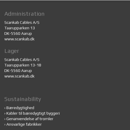
Administration
Scankab Cables A/S
Taarupparken 13
DK-5560 Aarup
www.scankab.dk
Lager
Scankab Cables A/S
Taarupparken 13-18
DK-5560 Aarup
www.scankab.dk
Sustainability
›
Bæredygtighed
›
Kabler til bæredygtigt byggeri
›
Genanvendelse af tromler
›
Ansvarlige fabrikker