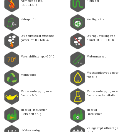
hæmmende iht.
Fleksibel
IEC 60332-1
Halogenfri
Kan ligge i rør
Lav emission af ætsende
Lav røgudvikling ved
gasser iht. IEC 60754
brand iht. IEC 61034
Maks. driftstemp. +70° C
Metermærket
Modstandsdygtig over
Miljøvenlig
for olie
Modstandsdygtig over
Modstandsdygtig over
for olie & fedt
for olie og kemikalier
Til brug i industrien
Til brug
Fleksibelt brug
i industrien
Velegnet på offentlige
UV-bestandig