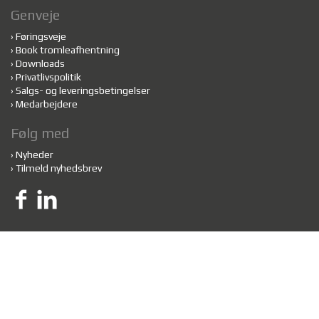
Genveje
›
Føringsveje
›
Book tromleafhentning
›
Downloads
›
Privatlivspolitik
›
Salgs- og leveringsbetingelser
›
Medarbejdere
Følg med
›
Nyheder
›
Tilmeld nyhedsbrev