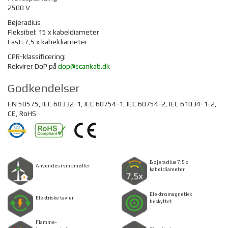
2500 V
Bøjeradius
Fleksibel: 15 x kabeldiameter
Fast: 7,5 x kabeldiameter
CPR-klassificering:
Rekvirer DoP på
dop@scankab.dk
Godkendelser
EN 50575, IEC 60332-1, IEC 60754-1, IEC 60754-2, IEC 61034-1-2,
CE, RoHS
Bøjeradius 7,5 x
Anvendes i vindmøller
kabeldiameter
Elektromagnetisk
Elektriske tavler
beskyttet
Flamme-