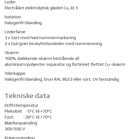
Leder
Flertrådet elektrolytisk glødet Cu, kl. 5
Isolation
Halogenfri blanding
Lederfarve
3 x Sort med hvid nummermarkering
2 x Gul/grøn beskyttelsesleder med nummerering
Skærm
100% dækkende skærm bestående af:
aluminium/polyester separator og fortinnet flettet Cu-skærm
Yderkappe
Halogenfri blanding, brun RAL 8023 eller sort, UV bestandig
Tekniske data
Driftstemperatur
Fleksibel:
-5º C til +70º C
Fast:
-30º C til +70º C
Mærkespænding
300/500 V
Prøvespænding