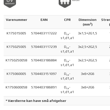
steder
Varenummer
EAN
CPR
Dimension
Strø
2
(
mm
)
K175015005
5704403117222
D
-
3x1,5+2G1,5
ca
s1,d1,a1
K175025005
5704403117239
D
-
3x2,5+2G2,5
ca
s1,d1,a1
K175025005B
5704403186884
D
-
3x2,5+2G2,5
ca
s1,d1,a1
K175060005
5704403151097
D
-
3x6+2G6
ca
s1,d1,a1
K175060005B
5704403186891
D
-
3x6+2G6
ca
s1,d1,a1
* Værdierne kan have små afvigelser