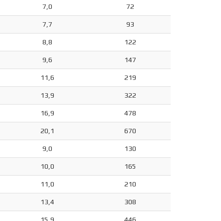
7,0
72
7,7
93
8,8
122
9,6
147
11,6
219
13,9
322
16,9
478
20,1
670
9,0
130
10,0
165
11,0
210
13,4
308
15,9
446