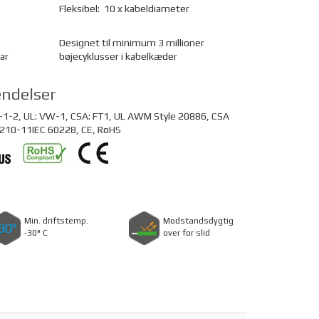
Fleksibel:
10 x kabeldiameter
Designet til minimum 3 millioner
ar
bøjecyklusser i kabelkæder
ndelser
1-2, UL: VW-1, CSA: FT1, UL AWM Style 20886, CSA
 210-11IEC 60228, CE, RoHS
Min. driftstemp.
Modstandsdygtig
-30° C
over for slid