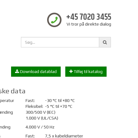
+45 7020 3455
Vi tror på direkte dialog
Download datablad
Tilføj til katalog
ske data
peratur
Fast:
-30 °C til +80 °C
Fleksibel:
-5 °C til +70 °C
ænding
300/500 V (IEC)
1.000 V (UL/CSA)
nding
4.000 V / 50 Hz
s
Fast:
7,5 x kabeldiameter