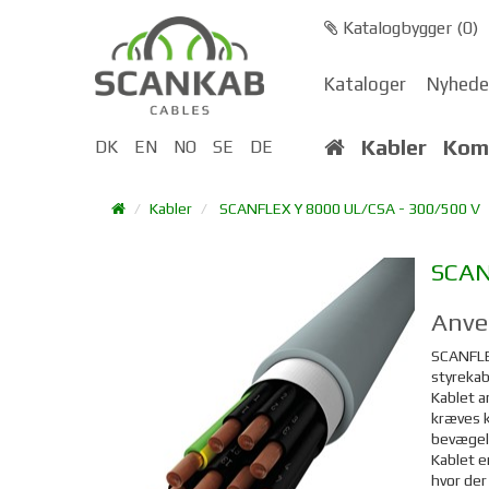
Katalogbygger (
0
)
Kataloger
Nyhede
Kabler
Kom
DK
EN
NO
SE
DE
Kabler
SCANFLEX Y 8000 UL/CSA - 300/500 V
SCA
Anve
SCANFL
styrekab
Kablet a
kræves k
bevægel
Kablet e
hvor de