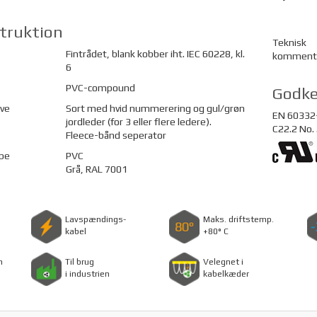
truktion
Teknisk
Fintrådet, blank kobber iht. IEC 60228, kl.
komment
6
PVC-compound
Godke
rve
Sort med hvid nummerering og gul/grøn
EN 60332-
jordleder (for 3 eller flere ledere).
C22.2 No.
Fleece-bånd seperator
pe
PVC
Grå, RAL 7001
Lavspændings-
Maks. driftstemp.
kabel
+80° C
n
Til brug
Velegnet i
i industrien
kabelkæder