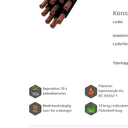
Kons
Leder
Isolation
Lederfa
Yderkap
Flamme-
Bøjeradius 10 x
hæmmende iht.
kabeldiameter
IEC 60332-1
Modstandsdygtig
Til brug i industrie
over for vridninger
Fleksibelt brug