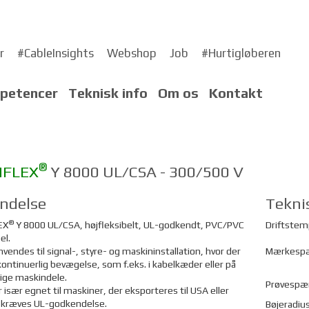
r
#CableInsights
Webshop
Job
#Hurtigløberen
petencer
Teknisk info
Om os
Kontakt
®
NFLEX
Y 8000 UL/CSA - 300/500 V
ndelse
Tekni
®
EX
Y 8000 UL/CSA, højfleksibelt, UL-godkendt, PVC/PVC
Driftstem
el.
nvendes til signal-, styre- og maskininstallation, hvor der
Mærkesp
ontinuerlig bevægelse, som f.eks. i kabelkæder eller på
ige maskindele.
Prøvespæ
r især egnet til maskiner, der eksporteres til USA eller
r kræves UL-godkendelse.
Bøjeradiu