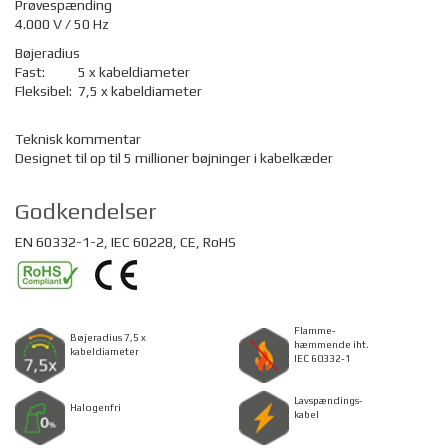
Prøvespænding
4.000 V / 50 Hz
Bøjeradius
Fast:
5 x kabeldiameter
Fleksibel:
7,5 x kabeldiameter
Teknisk kommentar
Designet til op til 5 millioner bøjninger i
kabelkæder
Godkendelser
EN 60332-1-2, IEC 60228, CE, RoHS
Flamme-
Bøjeradius 7,5 x
hæmmende iht.
kabeldiameter
IEC 60332-1
Lavspændings-
Halogenfri
kabel