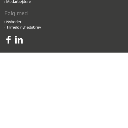
›
Medarbejdere
Følg med
›
Nyheder
›
Tilmeld nyhedsbrev