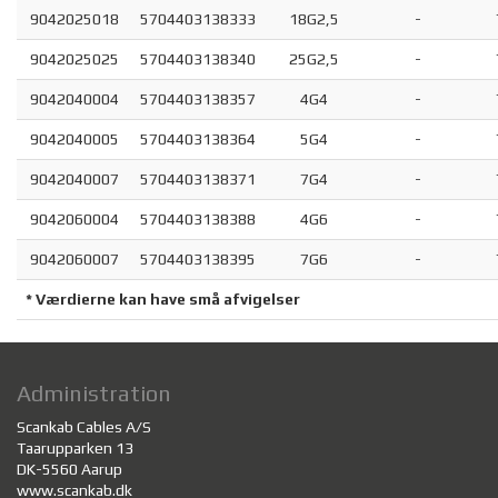
9042025018
5704403138333
18G2,5
-
9042025025
5704403138340
25G2,5
-
9042040004
5704403138357
4G4
-
9042040005
5704403138364
5G4
-
9042040007
5704403138371
7G4
-
9042060004
5704403138388
4G6
-
9042060007
5704403138395
7G6
-
* Værdierne kan have små afvigelser
Administration
Scankab Cables A/S
Taarupparken 13
DK-5560 Aarup
www.scankab.dk