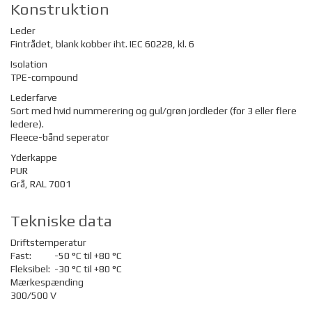
Konstruktion
Leder
Fintrådet, blank kobber iht. IEC 60228, kl. 6
Isolation
TPE-compound
Lederfarve
Sort med hvid nummerering og gul/grøn jordleder (for 3 eller flere
ledere).
Fleece-bånd seperator
Yderkappe
PUR
Grå, RAL 7001
Tekniske data
Driftstemperatur
Fast:
-50 °C til +80 °C
Fleksibel:
-30 °C til +80 °C
Mærkespænding
300/500 V