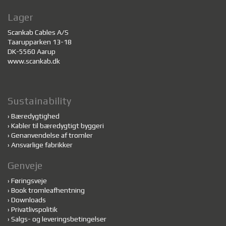
Lager
Scankab Cables A/S
Taarupparken 13-18
DK-5560 Aarup
www.scankab.dk
Sustainability
›
Bæredygtighed
›
Kabler til bæredygtigt byggeri
›
Genanvendelse af tromler
›
Ansvarlige fabrikker
Genveje
›
Føringsveje
›
Book tromleafhentning
›
Downloads
›
Privatlivspolitik
›
Salgs- og leveringsbetingelser