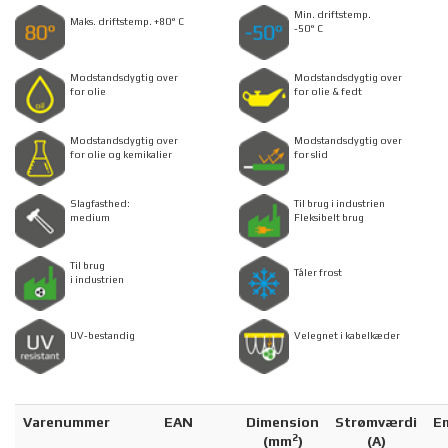
Min. driftstemp.
Maks. driftstemp. +80° C
-50° C
Modstandsdygtig over
Modstandsdygtig over
for olie
for olie & fedt
Modstandsdygtig over
Modstandsdygtig over
for olie og kemikalier
for slid
Slagfasthed:
Til brug i industrien
medium
Fleksibelt brug
Til brug
Tåler frost
i industrien
UV-bestandig
Velegnet i kabelkæder
Varenummer
EAN
Dimension
Strømværdi
Em
2
(
mm
)
(A)