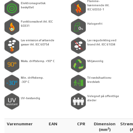
Flamme-
Elektromagnetisk
hæmmende iht.
beskyttet
IEC 60332-1
Funktionssikret iht. IEC
Halogenfri
60331
Lav emission af ætsende
Lav røgudvikling ved
gasser iht. IEC 60754
brand iht. IEC 61034
Maks. driftstemp. +90° C
Miljøvenlig
Min. driftstemp.
Til nødsituations-
-30° C
kredsløb
Velegnet på offentlige
UV-bestandig
steder
Varenummer
EAN
CPR
Dimension
Strøm
2
(
mm
)
(