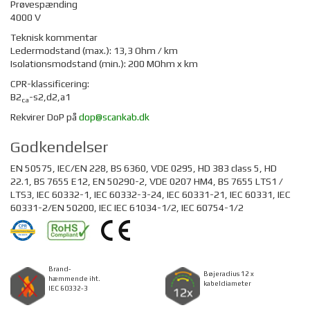
Prøvespænding
4000 V
Teknisk kommentar
Ledermodstand (max.): 13,3 Ohm
/ km
Isolationsmodstand (min.): 200 MOhm
x km
CPR-klassificering:
B2
-s2,d2,a1
ca
Rekvirer DoP på
dop@scankab.dk
Godkendelser
EN 50575, IEC/EN 228, BS 6360, VDE 0295, HD 383 class 5, HD
22.1, BS 7655 E12, EN 50290-2, VDE 0207 HM4, BS 7655 LTS1 /
LTS3, IEC 60332-1, IEC 60332-3-24, IEC 60331-21, IEC 60331, IEC
60331-2/EN 50200, IEC IEC 61034-1/2, IEC 60754-1/2
Brand-
Bøjeradius 12 x
hæmmende iht.
kabeldiameter
IEC 60332-3