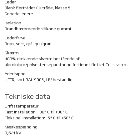
Leder
Blank flertrådet Cu tråde, klasse 5
Snoede ledere
Isolation
Brandhæmmende silikone gummi
Lederfarve
Brun, sort, grå, gul/grøn
Skærm
100% dækkende skærm bestående af:
aluminium/polyester separator og fortinnet flettet Cu-skærm
Yderkappe
HFFR, sort RAL 9005, UV bestandig
Tekniske data
Driftstemperatur
Fast installation: -30
° C til +90
° C
Fleksibel installation:
-5
° C til +60
° C
Mærkespænding
0,6/1 kV