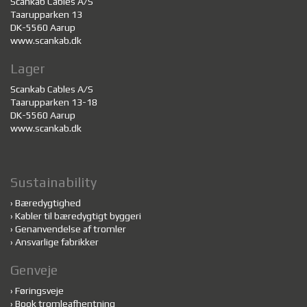
Scankab Cables A/S
Taarupparken 13
DK-5560 Aarup
www.scankab.dk
Lager
Scankab Cables A/S
Taarupparken 13-18
DK-5560 Aarup
www.scankab.dk
Sustainability
›
Bæredygtighed
›
Kabler til bæredygtigt byggeri
›
Genanvendelse af tromler
›
Ansvarlige fabrikker
Genveje
›
Føringsveje
›
Book tromleafhentning