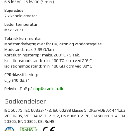
6,5 kV AC; 15 kV DC (5 min.)
Bøjeradius
7 x kabeldiameter
Leder temperatur
Max 120° C
Teknisk kommentar
Modstandsdygtig over for UV, ozon og vandoptagelse
Modstand: max. 3,39 Ω/km
Kortslutningstemp.: maks. 200° C / 5 sek.
Isolationsmodstand: min. 100 TΩ x cm ved 20° C
Isolationsmodstand: min. 100 GΩ x cm ved 90° C
CPR-klassificering:
C
-s1b,d2,a1
ca
Rekvirer DoP på
dop@scankab.dk
Godkendelser
IEC 50575, IEC 60332-1-2, IEC 60288 klasse 5, DKE/VDE AK 411.2.3,
VDE 0295, VDE 0482-332-1-2, EN 60068-2-78, EN 60811-1-4, EN
50305, EN 50305, CE, RoHS