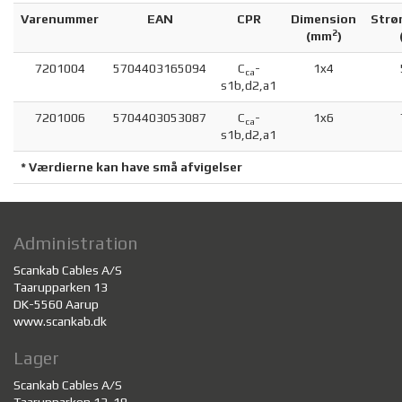
Varenummer
EAN
CPR
Dimension
Strø
2
(
mm
)
7201004
5704403165094
C
-
1x4
ca
s1b,d2,a1
7201006
5704403053087
C
-
1x6
ca
s1b,d2,a1
* Værdierne kan have små afvigelser
Administration
Scankab Cables A/S
Taarupparken 13
DK-5560 Aarup
www.scankab.dk
Lager
Scankab Cables A/S