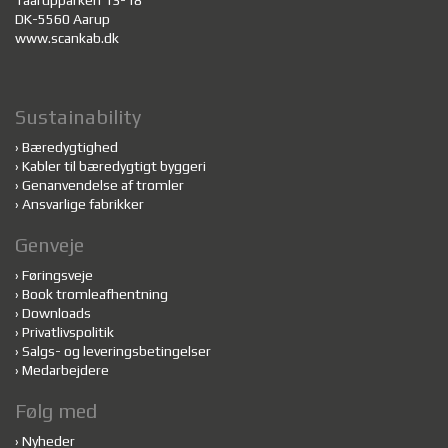
Taarupparken 13-18
DK-5560 Aarup
www.scankab.dk
Sustainability
›
Bæredygtighed
›
Kabler til bæredygtigt byggeri
›
Genanvendelse af tromler
›
Ansvarlige fabrikker
Genveje
›
Føringsveje
›
Book tromleafhentning
›
Downloads
›
Privatlivspolitik
›
Salgs- og leveringsbetingelser
›
Medarbejdere
Følg med
›
Nyheder