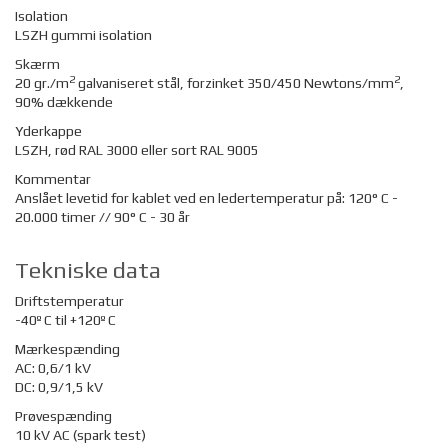
Isolation
LSZH gummi isolation
Skærm
2
2
20 gr./m
galvaniseret stål, forzinket 350/450 Newtons/mm
,
90% dækkende
Yderkappe
LSZH, rød RAL 3000 eller sort RAL 9005
Kommentar
Anslået levetid for kablet ved en ledertemperatur på: 120° C -
20.000 timer // 90° C - 30 år
Tekniske data
Driftstemperatur
-40º C til +120º C
Mærkespænding
AC: 0,6/1 kV
DC: 0,9/1,5 kV
Prøvespænding
10 kV AC (spark test)