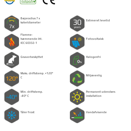
Bøjeradius 7 x
Estimeret levetid
kabeldiameter
Flamme-
hæmmende iht.
Fotovoltaisk
IEC 60332-1
Gnaverbeskyttet
Halogenfri
Maks. driftstemp. +120°
Miljøvenlig
C
Min. driftstemp.
Permanent udendørs
-40° C
installation
Tåler frost
Vandafvisende